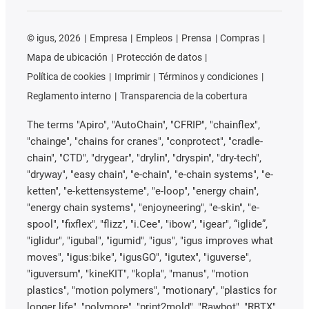
©
igus, 2026
Empresa
Empleos
Prensa
Compras
Mapa de ubicación
Protección de datos
Política de cookies
Imprimir
Términos y condiciones
Reglamento interno
Transparencia de la cobertura
The terms "Apiro", "AutoChain", "CFRIP", "chainflex",
"chainge", "chains for cranes", "conprotect", "cradle-
chain", "CTD", "drygear", "drylin", "dryspin", "dry-tech",
"dryway", "easy chain", "e-chain", "e-chain systems", "e-
ketten", "e-kettensysteme", "e-loop", "energy chain",
"energy chain systems", "enjoyneering", "e-skin", "e-
spool", "fixflex", "flizz", "i.Cee", "ibow", "igear", “iglide”,
"iglidur", "igubal", "igumid", "igus", "igus improves what
moves", "igus:bike", "igusGO", "igutex", "iguverse",
"iguversum", "kineKIT", "kopla", "manus", "motion
plastics", "motion polymers", "motionary", "plastics for
longer life", "polymore", "print2mold", "Rawbot", "RBTX",