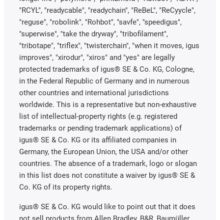
"RCYL", "readycable", "readychain", "ReBeL", "ReCyycle",
"reguse", "robolink", "Rohbot", "savfe", "speedigus",
"superwise", "take the dryway", "tribofilament",
"tribotape", "triflex", "twisterchain", "when it moves, igus
improves", "xirodur", "xiros" and "yes" are legally
protected trademarks of igus® SE & Co. KG, Cologne,
in the Federal Republic of Germany and in numerous
other countries and international jurisdictions
worldwide. This is a representative but non-exhaustive
list of intellectual-property rights (e.g. registered
trademarks or pending trademark applications) of
igus® SE & Co. KG or its affiliated companies in
Germany, the European Union, the USA and/or other
countries. The absence of a trademark, logo or slogan
in this list does not constitute a waiver by igus® SE &
Co. KG of its property rights.
igus® SE & Co. KG would like to point out that it does
not sell products from Allen Bradley, B&R, Baumüller,