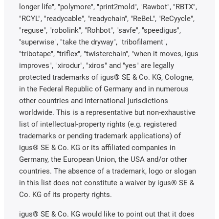
longer life", "polymore", "print2mold", "Rawbot", "RBTX",
"RCYL", "readycable", "readychain", "ReBeL", "ReCyycle",
"reguse", "robolink", "Rohbot", "savfe", "speedigus",
"superwise", "take the dryway", "tribofilament",
"tribotape", "triflex", "twisterchain", "when it moves, igus
improves", "xirodur", "xiros" and "yes" are legally
protected trademarks of igus® SE & Co. KG, Cologne,
in the Federal Republic of Germany and in numerous
other countries and international jurisdictions
worldwide. This is a representative but non-exhaustive
list of intellectual-property rights (e.g. registered
trademarks or pending trademark applications) of
igus® SE & Co. KG or its affiliated companies in
Germany, the European Union, the USA and/or other
countries. The absence of a trademark, logo or slogan
in this list does not constitute a waiver by igus® SE &
Co. KG of its property rights.
igus® SE & Co. KG would like to point out that it does