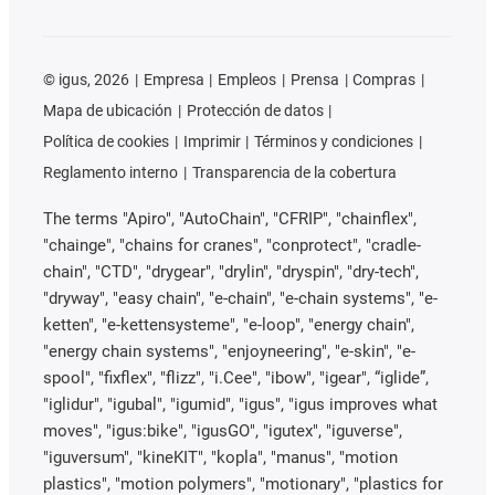
©
igus, 2026
Empresa
Empleos
Prensa
Compras
Mapa de ubicación
Protección de datos
Política de cookies
Imprimir
Términos y condiciones
Reglamento interno
Transparencia de la cobertura
The terms "Apiro", "AutoChain", "CFRIP", "chainflex",
"chainge", "chains for cranes", "conprotect", "cradle-
chain", "CTD", "drygear", "drylin", "dryspin", "dry-tech",
"dryway", "easy chain", "e-chain", "e-chain systems", "e-
ketten", "e-kettensysteme", "e-loop", "energy chain",
"energy chain systems", "enjoyneering", "e-skin", "e-
spool", "fixflex", "flizz", "i.Cee", "ibow", "igear", “iglide”,
"iglidur", "igubal", "igumid", "igus", "igus improves what
moves", "igus:bike", "igusGO", "igutex", "iguverse",
"iguversum", "kineKIT", "kopla", "manus", "motion
plastics", "motion polymers", "motionary", "plastics for