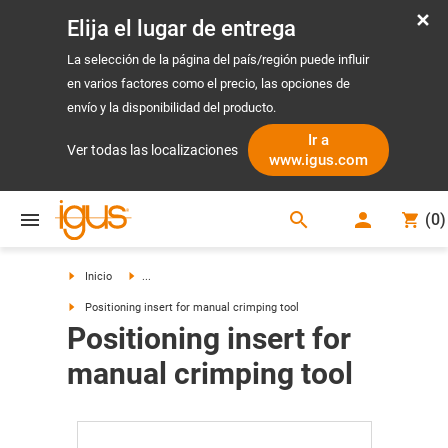
Elija el lugar de entrega
La selección de la página del país/región puede influir
en varios factores como el precio, las opciones de
envío y la disponibilidad del producto.
Ir a
Ver todas las localizaciones
www.igus.com
search
(
0
)
search
Inicio
...
Positioning insert for manual crimping tool
Positioning insert for
manual crimping tool