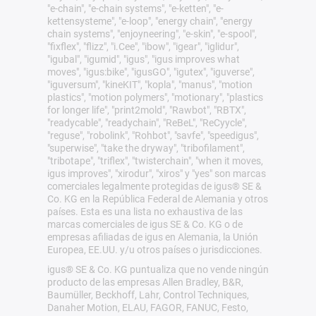
"e-chain", "e-chain systems", "e-ketten", "e-
kettensysteme", "e-loop", "energy chain", "energy
chain systems", "enjoyneering", "e-skin", "e-spool",
"fixflex", "flizz", "i.Cee", "ibow", "igear", "iglidur",
"igubal", "igumid", "igus", "igus improves what
moves", "igus:bike", "igusGO", "igutex", "iguverse",
"iguversum", "kineKIT", "kopla", "manus", "motion
plastics", "motion polymers", "motionary", "plastics
for longer life", "print2mold", "Rawbot", "RBTX",
"readycable", "readychain", "ReBeL", "ReCyycle",
"reguse", "robolink", "Rohbot", "savfe", "speedigus",
"superwise", "take the dryway", "tribofilament",
"tribotape", "triflex", "twisterchain", "when it moves,
igus improves", "xirodur", "xiros" y "yes" son marcas
comerciales legalmente protegidas de igus® SE &
Co. KG en la República Federal de Alemania y otros
países. Esta es una lista no exhaustiva de las
marcas comerciales de igus SE & Co. KG o de
empresas afiliadas de igus en Alemania, la Unión
Europea, EE.UU. y/u otros países o jurisdicciones.
igus® SE & Co. KG puntualiza que no vende ningún
producto de las empresas Allen Bradley, B&R,
Baumüller, Beckhoff, Lahr, Control Techniques,
Danaher Motion, ELAU, FAGOR, FANUC, Festo,