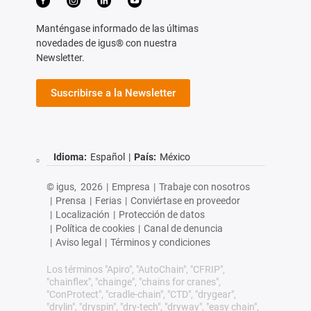
Manténgase informado de las últimas
novedades de igus® con nuestra
Newsletter.
Suscribirse a la Newsletter
Idioma:
Español
|
País:
México
© igus,
2026
|
Empresa
|
Trabaje con nosotros
|
Prensa
|
Ferias
|
Conviértase en proveedor
|
Localización
|
Protección de datos
|
Política de cookies
|
Canal de denuncia
|
Aviso legal
|
Términos y condiciones
Los términos "Apiro", "AutoChain", "CFRIP",
"chainflex", "chainge", "chains for cranes",
"ConProtect", "cradle-chain", "CTD", "drygear",
"drylin", "dryspin", "dry-tech", "dryway", "easy chain",