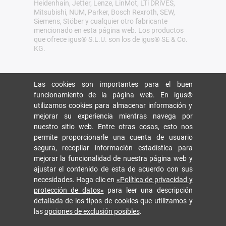
Heidenhain, Jetter, Lenze, LinMot, LTi DRiVES,
Mitsubishi, NUM, Parker, Bosch Rexroth, SEW,
Siemens, Stöber y cualquier otro fabricante
mencionado en esta página web. Los productos
que ofrece igus® S.L.U. son los de igus® SE & Co.
KG.
Las cookies son importantes para el buen
funcionamiento de la página web. En igus®
utilizamos cookies para almacenar información y
mejorar su experiencia mientras navega por
nuestro sitio web. Entre otras cosas, esto nos
permite proporcionarle una cuenta de usuario
segura, recopilar información estadística para
mejorar la funcionalidad de nuestra página web y
ajustar el contenido de esta de acuerdo con sus
necesidades. Haga clic en
«Política de privacidad y
protección de datos»
para leer una descripción
detallada de los tipos de cookies que utilizamos y
las
opciones de exclusión posibles
.