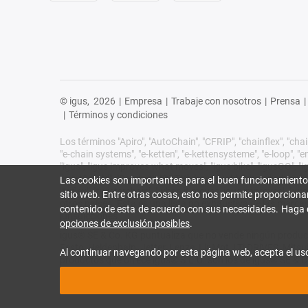
© igus,
2026
|
Empresa
|
Trabaje con nosotros
|
Prensa
|
|
Términos y condiciones
Los términos "Apiro", "AutoChain", "CFRIP", "chainflex", "chain
"e-chain systems", "e-ketten", "e-kettensysteme", "e-loop", "ener
"igus", "igus improves what moves", "igus:bike", "igusGO", "ig
"print2mold", "Rawbot", "RBTX", "readycable", "readychain", "R
Las cookies son importantes para el buen funcionamiento
"triflex", "twisterchain", "when it moves, igus improves", "
sitio web. Entre otras cosas, esto nos permite proporciona
otros países. Esta es una lista no exhaustiva de las marca
contenido de esta de acuerdo con sus necesidades. Haga 
jurisdicciones.
opciones de exclusión posibles
.
igus® SE & Co. KG puntualiza que no vende ningún product
Festo, Heidenhain, Jetter, Lenze, LinMot, LTi DRiVES, Mit
Al continuar navegando por esta página web, acepta el us
productos que ofrece igus® S.L.U. son los de igus® SE & C