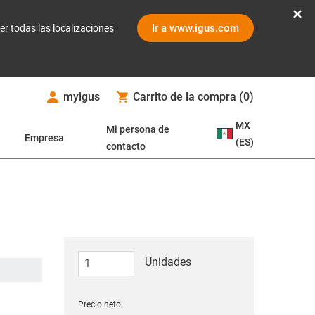
Ir a www.igus.com
er todas las localizaciones
myigus
Carrito de la compra
(
0
)
MX
Mi persona de
Empresa
(ES)
contacto
Unidades
Precio neto: