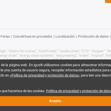
Ferias
|
Conviértase en proveedor
|
Localización
|
Protección de datos
|
ge", "chains for cranes", "ConProtect", "cradle-chain", "CTD", "drygear", "dryli
gy chain", "energy chain systems", "enjoyneering", "e-skin", "e-spool", "fixflex",
utex", "iguverse", "iguversum", "kineKIT", "kopla", "manus", "motion plastics"
eBeL", "ReCyycle", "reguse", "robolink", "Rohbot", "savfe", "speedigus", "sup
 de la página web. En igus® utilizamos cookies para almacenar informac
xirodur", "xiros" y "yes" son marcas comerciales legalmente protegidas de 
rle una cuenta de usuario segura, recopilar información estadística para 
s comerciales de igus SE & Co. KG o de empresas afiliadas de igus en Ale
clic en
«Política de privacidad y protección de datos»
para leer una descri
o de las empresas Allen Bradley, B&R, Baumüller, Beckhoff, Lahr, Cont
subishi, NUM, Parker, Bosch Rexroth, SEW, Siemens, Stöber y cualquier ot
o que hacemos de las cookies.
Política de privacidad y protección de dato
o. KG.
Acepto.