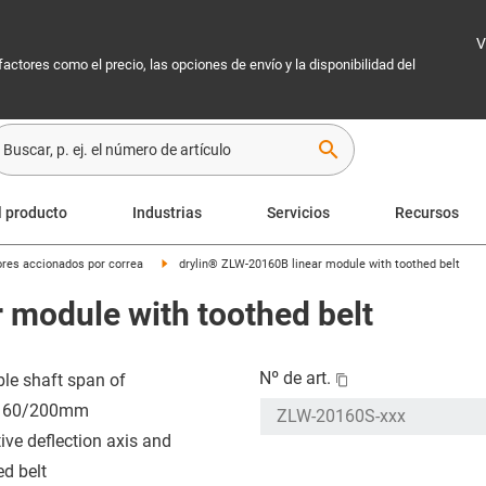
V
 factores como el precio, las opciones de envío y la disponibilidad del
search
l producto
Industrias
Servicios
Recursos
res accionados por correa
drylin® ZLW-20160B linear module with toothed belt
 module with toothed belt
Nº de art.
ble shaft span of
160/200mm
tive deflection axis and
ed belt