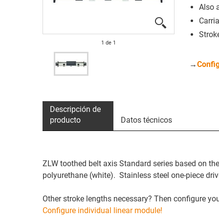
Also a
Carri
Strok
1
de
1
→
Config
Descripción de
producto
Datos técnicos
ZLW toothed belt axis Standard series based on the 
polyurethane (white). Stainless steel one-piece driv
Other stroke lengths necessary? Then configure your
Configure individual linear module!