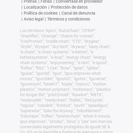
|
Prensa
|
Ferias
|
Conviértase en proveedor
|
Localización
|
Protección de datos
|
Política de cookies
|
Canal de denuncia
|
Aviso legal
|
Términos y condiciones
Los términos "Apiro", "AutoChain", "CFRIP",
"chainflex", "chainge", "chains for cranes",
"ConProtect", "cradle-chain", "CTD", "drygear",
"drylin", "dryspin", "dry-tech", "dryway", "easy chain",
"e-chain", "e-chain systems", "e-ketten", "e-
kettensysteme", "e-loop", "energy chain", "energy
chain systems", "enjoyneering", "e-skin", "e-spool",
"fixflex", "flizz", "i.Cee", "ibow", "igear", "iglidur",
"igubal", "igumid", "igus", "igus improves what
moves", "igus:bike", "igusGO", "igutex", "iguverse",
"iguversum", "kineKIT", "kopla", "manus", "motion
plastics", "motion polymers", "motionary", "plastics
for longer life", "print2mold", "Rawbot", "RBTX",
"readycable", "readychain", "ReBeL", "ReCyycle",
"reguse", "robolink", "Rohbot", "savfe", "speedigus",
"superwise", "take the dryway", "tribofilament",
"tribotape", "triflex", "twisterchain", "when it moves,
igus improves", "xirodur", "xiros" y "yes" son marcas
comerciales legalmente protegidas de igus® SE &
Co. KG en la República Federal de Alemania y otros