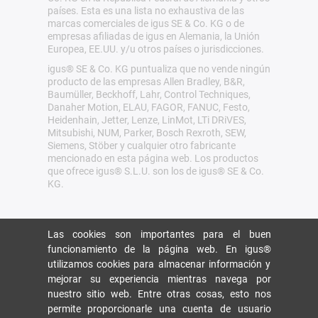
países. Esta es una lista no exhaustiva de las
marcas comerciales de igus SE & Co. KG o de
empresas afiliadas de igus en Alemania, la Unión
Europea, EE.UU. y/u otros países o jurisdicciones.
igus® SE & Co. KG puntualiza que no vende ningún
producto de las empresas Allen Bradley, B&R,
Baumüller, Beckhoff, Lahr, Control Techniques,
Danaher Motion, ELAU, FAGOR, FANUC, Festo,
Heidenhain, Jetter, Lenze, LinMot, LTi DRiVES,
Mitsubishi, NUM, Parker, Bosch Rexroth, SEW,
Siemens, Stöber y cualquier otro fabricante
mencionado en esta página web. Los productos
que ofrece igus® S.L.U. son los de igus® SE & Co.
KG.
Las cookies son importantes para el buen
funcionamiento de la página web. En igus®
utilizamos cookies para almacenar información y
mejorar su experiencia mientras navega por
nuestro sitio web. Entre otras cosas, esto nos
permite proporcionarle una cuenta de usuario