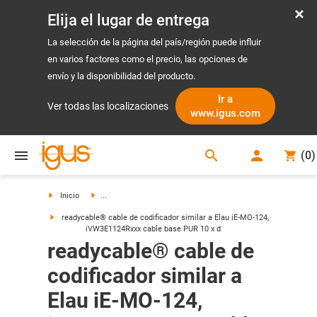
Elija el lugar de entrega
La selección de la página del país/región puede influir
en varios factores como el precio, las opciones de
envío y la disponibilidad del producto.
Ir a
Ver todas las localizaciones
www.igus.com
search
(
0
)
search
Inicio
...
readycable® cable de codificador similar a Elau iE-MO-124,
iVW3E1124Rxxx cable base PUR 10 x d
readycable® cable de
codificador similar a
Elau iE-MO-124,