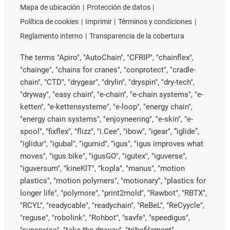
Mapa de ubicación
Protección de datos
Política de cookies
Imprimir
Términos y condiciones
Reglamento interno
Transparencia de la cobertura
The terms "Apiro", "AutoChain", "CFRIP", "chainflex",
"chainge", "chains for cranes", "conprotect", "cradle-
chain", "CTD", "drygear", "drylin", "dryspin", "dry-tech",
"dryway", "easy chain", "e-chain", "e-chain systems", "e-
ketten", "e-kettensysteme", "e-loop", "energy chain",
"energy chain systems", "enjoyneering", "e-skin", "e-
spool", "fixflex", "flizz", "i.Cee", "ibow", "igear", “iglide”,
"iglidur", "igubal", "igumid", "igus", "igus improves what
moves", "igus:bike", "igusGO", "igutex", "iguverse",
"iguversum", "kineKIT", "kopla", "manus", "motion
plastics", "motion polymers", "motionary", "plastics for
longer life", "polymore", "print2mold", "Rawbot", "RBTX",
"RCYL", "readycable", "readychain", "ReBeL", "ReCyycle",
"reguse", "robolink", "Rohbot", "savfe", "speedigus",
"superwise", "take the dryway", "tribofilament",