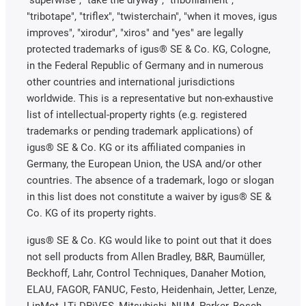
"tribotape", "triflex", "twisterchain", "when it moves, igus
improves", "xirodur", "xiros" and "yes" are legally
protected trademarks of igus® SE & Co. KG, Cologne,
in the Federal Republic of Germany and in numerous
other countries and international jurisdictions
worldwide. This is a representative but non-exhaustive
list of intellectual-property rights (e.g. registered
trademarks or pending trademark applications) of
igus® SE & Co. KG or its affiliated companies in
Germany, the European Union, the USA and/or other
countries. The absence of a trademark, logo or slogan
in this list does not constitute a waiver by igus® SE &
Co. KG of its property rights.
igus® SE & Co. KG would like to point out that it does
not sell products from Allen Bradley, B&R, Baumüller,
Beckhoff, Lahr, Control Techniques, Danaher Motion,
ELAU, FAGOR, FANUC, Festo, Heidenhain, Jetter, Lenze,
LinMot, LTi DRiVES, Mitsubishi, NUM, Parker, Bosch