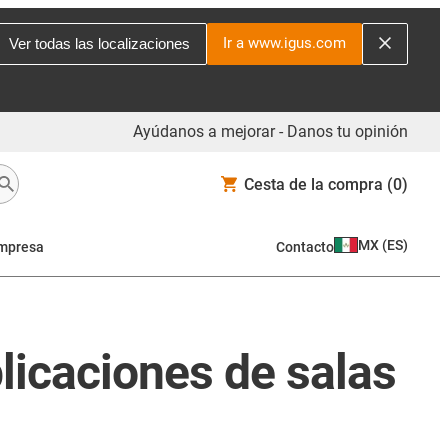
Ir a www.igus.com
Ver todas las localizaciones
Ayúdanos a mejorar - Danos tu opinión
Cesta de la compra
(0)
MX
(
ES
)
mpresa
Contacto
licaciones de salas