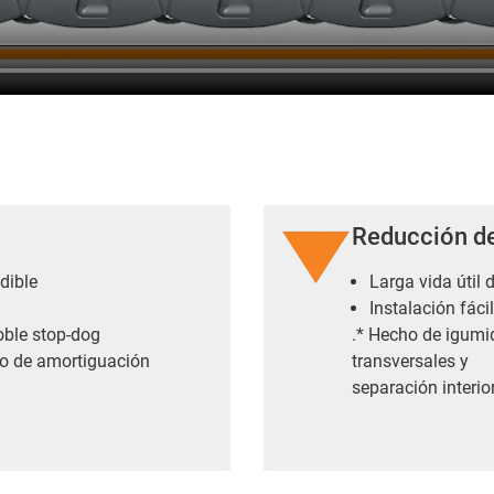
Reducción d
dible
Larga vida útil 
1
Instalación fácil
oble stop-dog
.* Hecho de igumid
to de amortiguación
transversales y
separación interior