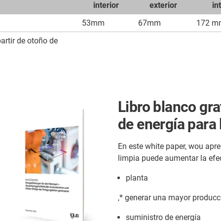
interior
exterior
in
53mm
67mm
172 m
artir de otoño de
Libro blanco gra
de energía para 
En este white paper, wou apre
limpia puede aumentar la efec
planta
,* generar una mayor producci
suministro de energía