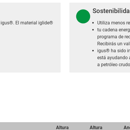
Sostenibilid
igus®. El material iglide®
Utiliza menos re
tu cadena energé
programa de rec
Recibirás un val
igus® ha sido i
está ayudando a
a petróleo crud
Altura
Altura
An