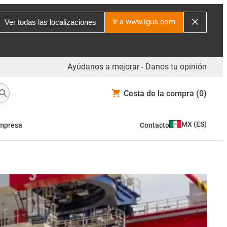
Ir a www.igus.com
Ver todas las localizaciones
Ayúdanos a mejorar - Danos tu opinión
Cesta de la compra
(0)
MX
(
ES
)
mpresa
Contacto