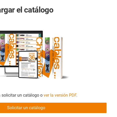
argar el catálogo
 solicitar un catálogo o
ver la versión PDF
.
Solicitar un catálogo