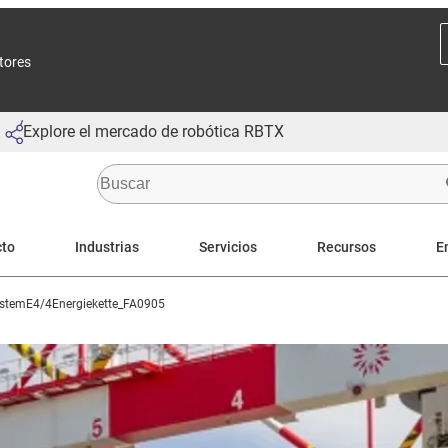
ctores
Explore el mercado de robótica RBTX
cto
Industrias
Servicios
Recursos
E
stemE4/4Energiekette_FA0905