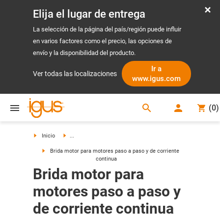
Elija el lugar de entrega
La selección de la página del país/región puede influir
en varios factores como el precio, las opciones de
envío y la disponibilidad del producto.
Ir a
Ver todas las localizaciones
www.igus.com
search
(
0
)
search
Inicio
...
Brida motor para motores paso a paso y de corriente
continua
Brida motor para
motores paso a paso y
de corriente continua