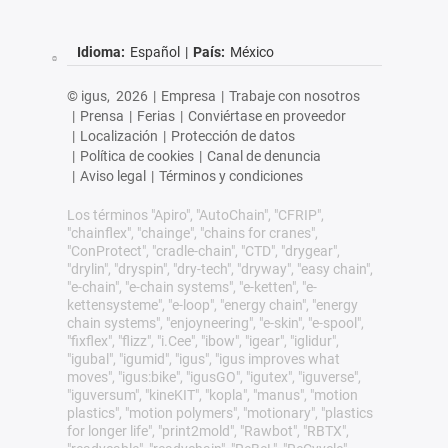
Idioma:
Español
|
País:
México
© igus,
2026
|
Empresa
|
Trabaje con nosotros
|
Prensa
|
Ferias
|
Conviértase en proveedor
|
Localización
|
Protección de datos
|
Política de cookies
|
Canal de denuncia
|
Aviso legal
|
Términos y condiciones
Los términos "Apiro", "AutoChain", "CFRIP",
"chainflex", "chainge", "chains for cranes",
"ConProtect", "cradle-chain", "CTD", "drygear",
"drylin", "dryspin", "dry-tech", "dryway", "easy chain",
"e-chain", "e-chain systems", "e-ketten", "e-
kettensysteme", "e-loop", "energy chain", "energy
chain systems", "enjoyneering", "e-skin", "e-spool",
"fixflex", "flizz", "i.Cee", "ibow", "igear", "iglidur",
"igubal", "igumid", "igus", "igus improves what
moves", "igus:bike", "igusGO", "igutex", "iguverse",
"iguversum", "kineKIT", "kopla", "manus", "motion
plastics", "motion polymers", "motionary", "plastics
for longer life", "print2mold", "Rawbot", "RBTX",