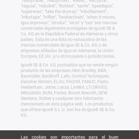
"readycable", "readychain", "ReBeL", "ReCyycle",
"reguse", "robolink", "Rohbot", "savfe", "speedigus",
"superwise", "take the dryway", "tribofilament",
"tribotape", "triflex", "twisterchain", "when it moves,
igus improves", "xirodur", "xiros" y "yes" son marcas
comerciales legalmente protegidas de igus® SE &
Co. KG en la República Federal de Alemania y otros
países. Esta es una lista no exhaustiva de las
marcas comerciales de igus SE & Co. KG o de
empresas afiliadas de igus en Alemania, la Unión
Europea, EE.UU. y/u otros países o jurisdicciones.
igus® SE & Co. KG puntualiza que no vende ningún
producto de las empresas Allen Bradley, B&R,
Baumüller, Beckhoff, Lahr, Control Techniques,
Danaher Motion, ELAU, FAGOR, FANUC, Festo,
Heidenhain, Jetter, Lenze, LinMot, LTi DRiVES,
Mitsubishi, NUM, Parker, Bosch Rexroth, SEW,
Siemens, Stöber y cualquier otro fabricante
mencionado en esta página web. Los productos
que ofrece igus® S.L.U. son los de igus® SE & Co.
KG.
Las cookies son importantes para el buen