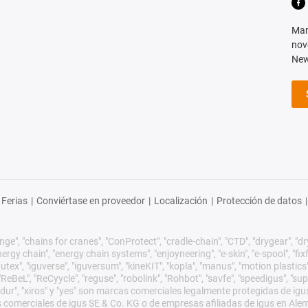
Man
nov
New
Ferias
|
Conviértase en proveedor
|
Localización
|
Protección de datos
|
ge", "chains for cranes", "ConProtect", "cradle-chain", "CTD", "drygear", "dryli
gy chain", "energy chain systems", "enjoyneering", "e-skin", "e-spool", "fixflex",
utex", "iguverse", "iguversum", "kineKIT", "kopla", "manus", "motion plastics"
eBeL", "ReCyycle", "reguse", "robolink", "Rohbot", "savfe", "speedigus", "sup
xirodur", "xiros" y "yes" son marcas comerciales legalmente protegidas de 
s comerciales de igus SE & Co. KG o de empresas afiliadas de igus en Ale