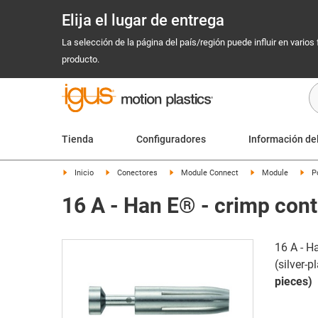
Elija el lugar de entrega
La selección de la página del país/región puede influir en varios
producto.
Tienda
Configuradores
Información de
Inicio
Conectores
Module Connect
Module
P
16 A - Han E® - crimp con
16 A - H
(silver-p
pieces)