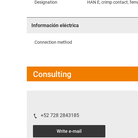
Designation
HAN E, crimp contact, fema
Información eléctrica
Connection method
Consulting
+52 728 2843185
Write e-mail