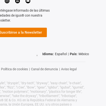
téngase informado de las últimas
edades de igus® con nuestra
sletter.
Suscribirse a la Newsletter
Idioma:
Español
|
País:
México
Política de cookies
|
Canal de denuncia
|
Aviso legal
n", "dryspin", "dry-tech", "dryway", "easy chain", "e-chain",
 "flizz", "i.Cee", "ibow", "igear", "iglidur", "igubal", "igumid",
, "motion polymers", "motionary", "plastics for longer life",
erwise", "take the dryway", "tribofilament", "tribotape",
igus® SE & Co. KG en la República Federal de Alemania y
mania, la Unión Europea, EE.UU. y/u otros países o