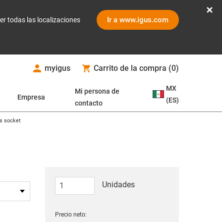
Ir a www.igus.com
er todas las localizaciones
myigus
Carrito de la compra
(
0
)
MX
Mi persona de
Empresa
(ES)
contacto
ts socket
Unidades
Precio neto: