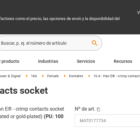
V
 factores como el precio, las opciones de envío y la disponibilidad del
search
l producto
Industrias
Servicios
Recursos
ower & Signal
16A
Female
Kontakte
16 A - Han E® - crimp contac
tacts socket
an E® - crimp contacts socket
Nº de art.
lated or gold-plated)
(PU: 100