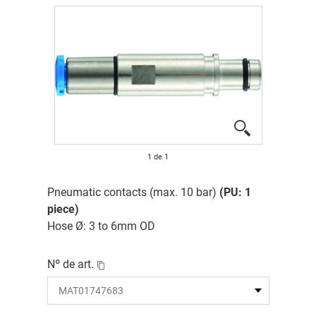
1
de
1
Pneumatic contacts (max. 10 bar)
(PU: 1
piece)
Hose Ø: 3 to 6mm OD
Nº de art.