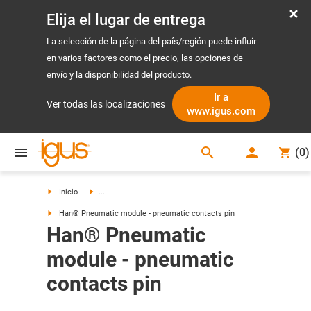
Elija el lugar de entrega
La selección de la página del país/región puede influir
en varios factores como el precio, las opciones de
envío y la disponibilidad del producto.
Ir a
Ver todas las localizaciones
www.igus.com
search
(
0
)
search
Inicio
...
Han® Pneumatic module - pneumatic contacts pin
Han® Pneumatic
module - pneumatic
contacts pin