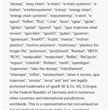
"dryway", "easy chain", "e-chain", "e-chain systems", "e-
ketten", "e-kettensysteme", "e-loop", "energy chain",
"energy chain systems", "enjoyneering", "e-skin", "e-
spool", "fixflex", "flizz", "i.Cee", "ibow", "igear", “iglide”,
"iglidur", "igubal", "igumid", "igus", "igus improves what
moves", "igus:bike", "igusGO", "igutex", "iguverse",
"iguversum", "kineKIT", "kopla", "manus", "motion
plastics", "motion polymers", "motionary", "plastics for
longer life", "polymore", "print2mold", "Rawbot", "RBTX",
"RCYL", "readycable", "readychain", "ReBeL", "ReCyycle",
"reguse", "robolink", "Rohbot", "savfe", "speedigus",
"superwise", "take the dryway", "tribofilament",
"tribotape", "triflex", "twisterchain", "when it moves, igus
improves", "xirodur", "xiros" and "yes" are legally
protected trademarks of igus® SE & Co. KG, Cologne,
in the Federal Republic of Germany and in numerous
other countries and international jurisdictions
worldwide. This is a representative but non-exhaustive
list of intellectual-property rights (e.g. registered