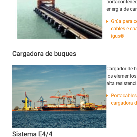
portacontened
energía de ca
Grúa para c
cables e-cha
igus®
Cargadora de buques
Cargador de b
los elementos,
alta resistenc
Portacables
cargadora d
Sistema E4/4