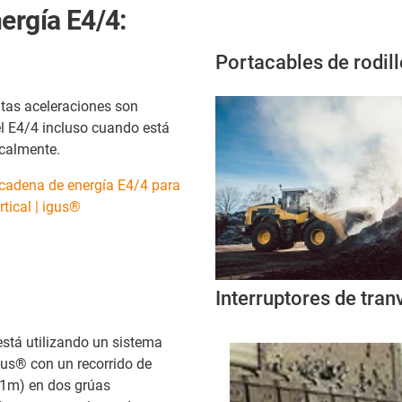
ergía E4/4:
Portacables de rodil
ltas aceleraciones son
el E4/4 incluso cuando está
calmente.
cadena de energía E4/4 para
tical | igus®
Interruptores de tran
stá utilizando un sistema
gus® con un recorrido de
41m) en dos grúas