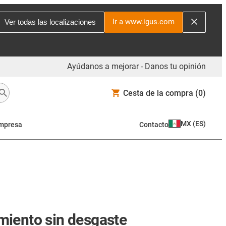
Ir a www.igus.com
Ver todas las localizaciones
Ayúdanos a mejorar - Danos tu opinión
Cesta de la compra
(0)
MX
(
ES
)
mpresa
Contacto
miento sin desgaste