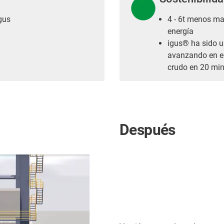
gus
4 - 6t menos ma
energía
igus® ha sido u
avanzando en el 
crudo en 20 min
Después