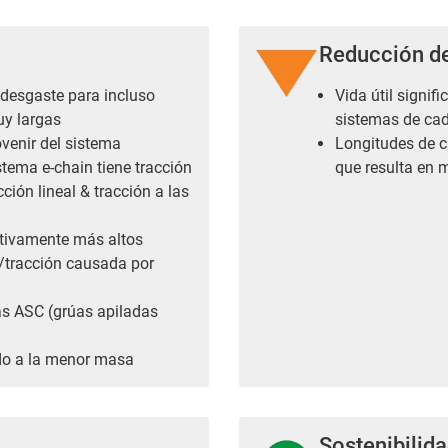
Reducción d
 desgaste para incluso
Vida útil signi
uy largas
sistemas de cad
venir del sistema
Longitudes de ca
stema e-chain tiene tracción
que resulta en 
ión lineal & tracción a las
ativamente más altos
/tracción causada por
as ASC (grúas apiladas
ido a la menor masa
Sostenibilid