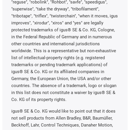
"reguse", "robolink", "Rohbot", "savfe", "speedigus",
"superwise", "take the dryway", "tribofilament",
"tribotape", "triflex", "twisterchain", "when it moves, igus
improves", "xirodur", "xiros" and "yes" are legally
protected trademarks of igus® SE & Co. KG, Cologne,
in the Federal Republic of Germany and in numerous
other countries and international jurisdictions
worldwide. This is a representative but non-exhaustive
list of intellectual-property rights (e.g. registered
trademarks or pending trademark applications) of
igus® SE & Co. KG or its affiliated companies in
Germany, the European Union, the USA and/or other
countries. The absence of a trademark, logo or slogan
in this list does not constitute a waiver by igus® SE &
Co. KG of its property rights.
igus® SE & Co. KG would like to point out that it does
not sell products from Allen Bradley, B&R, Baumüller,
Beckhoff, Lahr, Control Techniques, Danaher Motion,