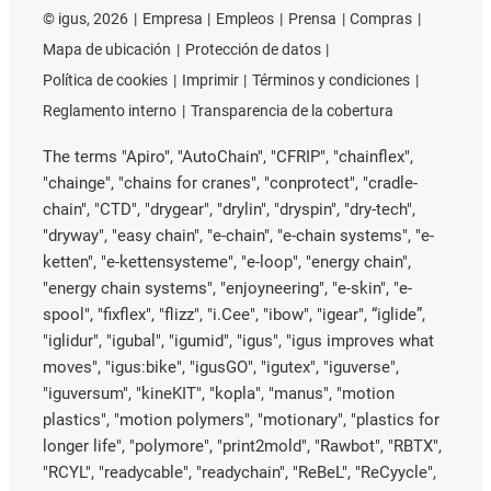
©
igus, 2026
Empresa
Empleos
Prensa
Compras
Mapa de ubicación
Protección de datos
Política de cookies
Imprimir
Términos y condiciones
Reglamento interno
Transparencia de la cobertura
The terms "Apiro", "AutoChain", "CFRIP", "chainflex",
"chainge", "chains for cranes", "conprotect", "cradle-
chain", "CTD", "drygear", "drylin", "dryspin", "dry-tech",
"dryway", "easy chain", "e-chain", "e-chain systems", "e-
ketten", "e-kettensysteme", "e-loop", "energy chain",
"energy chain systems", "enjoyneering", "e-skin", "e-
spool", "fixflex", "flizz", "i.Cee", "ibow", "igear", “iglide”,
"iglidur", "igubal", "igumid", "igus", "igus improves what
moves", "igus:bike", "igusGO", "igutex", "iguverse",
"iguversum", "kineKIT", "kopla", "manus", "motion
plastics", "motion polymers", "motionary", "plastics for
longer life", "polymore", "print2mold", "Rawbot", "RBTX",
"RCYL", "readycable", "readychain", "ReBeL", "ReCyycle",