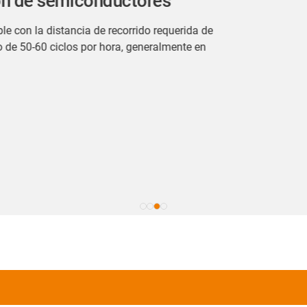
Manejo de
obleas semiconductoras Con e-chain® - E6, el suministr
producción de chips que implica tasas de aceleración 
no es un problema.
Más información