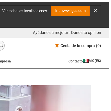
Ir a www.igus.com
Ver todas las localizaciones
Ayúdanos a mejorar - Danos tu opinión
Cesta de la compra
(0)
MX
(
ES
)
mpresa
Contacto