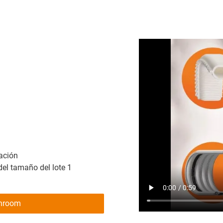
ración
el tamaño del lote 1
anroom